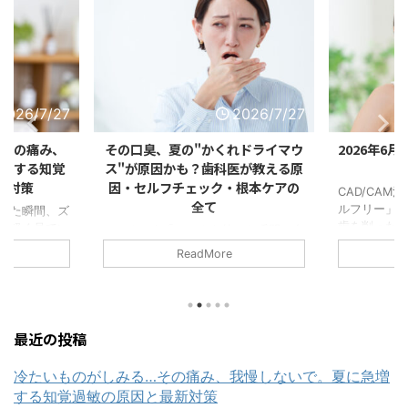
2026/7/27
2026/7/27
…その痛み、
その口臭、夏の"かくれドライマウ
2026年6
急増する知覚
ス"が原因かも？歯科医が教える原
肢
新対策
因・セルフチェック・根本ケアの
CAD/CA
全て
ルフリー」へ
べた瞬間、ズ
歯を削った
を軽く見てい
はじめに｜「マスクを外した瞬間、自
物といえば
。歯科オーラ
分の口臭にドキッとした」あなたへ
ReadMore
イメージさ
。 夏本番の7
こんにちは。歯科オーラルクリニック
いでしょうか
を口にした瞬
エクラです。 7月に入り、当院にも
が入ってい
ご相談が急増
「最近、口臭が気になるようになっ
える。口を
ーム、かき
た」というご相談が急増しています。
になる。 こ
は"冷たさ"に
実際、口臭のお悩みは季節によって波
最近の投稿
て珍しいもの
節。 だから
があることをご存じでしょうか。 特
し近年、歯
覚過敏の症状
に夏場は、他の季節と比べても口臭を
冷たいものがしみる…その痛み、我慢しないで。夏に急増
療が大きく
のです。
訴える患者様が明らかに増える時期な
する知覚過敏の原因と最新対策
ーとは、金
ぁいいか」
のです。 「歯磨きはきちんとしてい