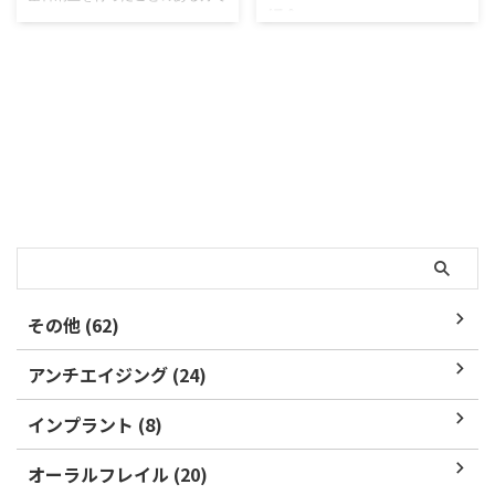
紹介。
あれば、一緒にお口周りのトレー
ニングを行った方もいらっしゃる
MFT（口腔筋機能療法）という
かもしれません。 その様な、お
ものをご存知でしょうか。 歯列
口周り筋肉や、舌の動きなどを正
矯正を行ったことがある方であれ
しく機能させるトレーニングを
ば、『口の周りのトレーニングを
MFT（口腔筋機能療法）といい
一緒に行った』という方もいらっ
ます。 この記事では、MFT（口
しゃるかもしれません。 そのト
腔筋機能療法）の具体的なメニュ
レーニングのことをMFTや口腔
ー内容について説明します。
筋機能療法（こうくうきんきのう
MFTトレーニング スポット 舌を
りょうほう）といいます。 MFT
正しい位置に置く癖を付けるため
にはさまざまな種類のトレーニン
のトレーニングです。 木製のス
グがあり、 MFTを行うことで、
ティック（割っていない割り箸、
お子さまの歯並びやかみ合わせを
または、アイスの棒など）を用意
悪くするクセを改善したり、正し
その他 (62)
します。 1・・・スティックを、
く咀嚼（そしゃく）、嚥下（えん
スポットに5秒間当てます。 ...
げ※飲み込むこと）出来るように
アンチエイジング (24)
トレーニングします。 大人の場
合は、歯列矯正の際に合わせ ...
インプラント (8)
オーラルフレイル (20)