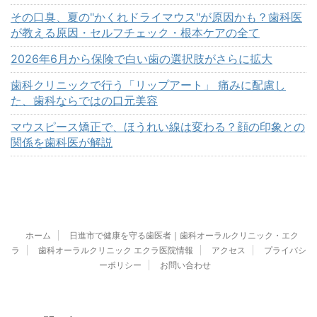
を修復する治
ない気がし
るのに、なぜ？」 「家族に指摘され
その口臭、夏の"かくれドライマウス"が原因かも？歯科医
2026年6月
の症状だし」
て初めて気づいた…」 「マスク越し
が教える原因・セルフチェック・根本ケアの全て
っているなら
でも、自分でにおう気がする」 こう
したお悩みには、実は夏特有の3つの
2026年6月から保険で白い歯の選択肢がさらに拡大
原 ...
歯科クリニックで行う「リップアート」 痛みに配慮し
た、歯科ならではの口元美容
マウスピース矯正で、ほうれい線は変わる？顔の印象との
関係を歯科医が解説
ホーム
日進市で健康を守る歯医者｜歯科オーラルクリニック・エク
ラ
歯科オーラルクリニック エクラ医院情報
アクセス
プライバシ
ーポリシー
お問い合わせ