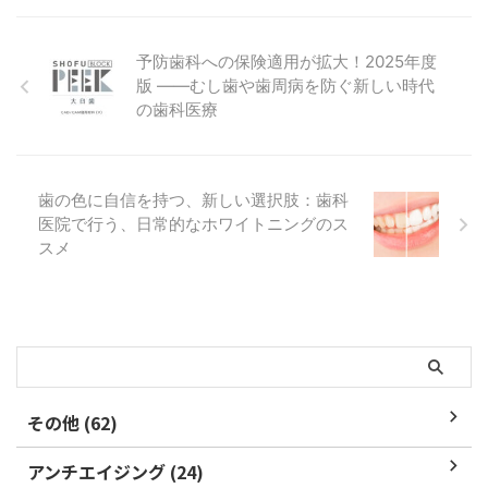
が、みなさんは「明眸皓歯（めい
術の進歩は、ホワイ ...
意識調査：本会の活動・ニ ...
ぼうこうし）」という四字熟語を
聞いたことがあるあるでしょう
予防歯科への保険適用が拡大！2025年度
か？学校ではほとんど教えないと
版 ――むし歯や歯周病を防ぐ新しい時代
思うので、初めて聞いたという方
の歯科医療
が多いのではないでしょうか。
これは、美しい女性を形容した四
字熟語です。中国で唐の時代、紀
元前756年に37歳で非業の死を遂
歯の色に自信を持つ、新しい選択肢：歯科
げた楊貴妃を偲んで、盛唐の詩人
医院で行う、日常的なホワイトニングのス
杜甫が詠んだ詩の中に出てくる言
スメ
葉で、もともとは楊貴妃の美しさ
を表現した言葉でした。 「明
眸」は、明るい瞳、「皓歯」は、
...
その他 (62)
アンチエイジング (24)