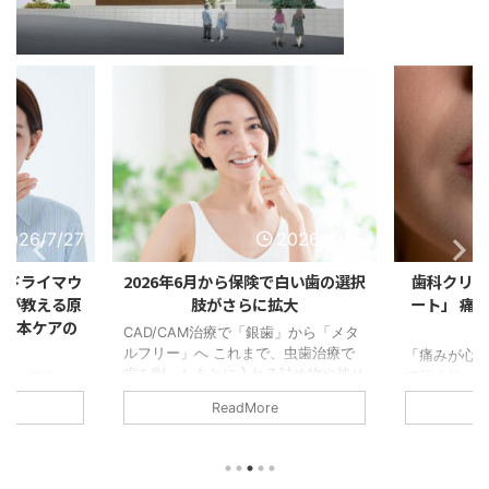
2026/7/27
2026/6/28
れドライマウ
2026年6月から保険で白い歯の選択
歯科クリニ
医が教える原
肢がさらに拡大
ート」 痛
・根本ケアの
で
CAD/CAM治療で「銀歯」から「メタ
ルフリー」へ これまで、虫歯治療で
「痛みが心
歯を削ったあとに入れる詰め物や被せ
で行うリップ
した瞬間、自
物といえば、保険診療では「銀歯」を
みに配慮し
」あなたへ
ReadMore
イメージされる方が多かったのではな
容 近年、口
ルクリニック
いでしょうか。 奥歯に銀色の詰め物
整える施術
り、当院にも
が入っている。笑ったときに銀歯が見
ップアート」
ようになっ
える。口を開けたときに金属の色が気
唇に専用の
しています。