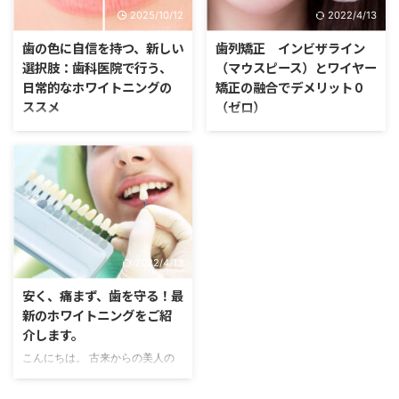
歯科健診制度」の検討を明記しま
きます。この記事を読んで自分に
2025/10/12
2022/4/13
した。 これは国民に毎年の歯科
ピッタリの矯正方法を見つけまし
健診を義務付ける制度の案で、歯
ょう！ インビザラインとワイヤ
歯の色に自信を持つ、新しい
歯列矯正 インビザライン
周病などの疾患を悪化前に見つ
ー矯正との比較 インビザライン
選択肢：歯科医院で行う、
（マウスピース）とワイヤー
け、生涯医療費を抑えるためのも
（マウスピース） ワイヤー矯正
日常的なホワイトニングの
矯正の融合でデメリット０
のだそうです。 日本では現在、
見た目 インビザラインは透明で
ススメ
（ゼロ）
高校生までは毎年の歯科健診が義
会話の中でも見た目では分かりに
はじめに：歯の美しさがもたらす
はじめに こんにちは。 今回は、
務付けられていますが、 大学生
くいのが特徴 お出かけ時にも気
自信 白く輝く歯は、清潔感や
デメリット０（ゼロ）の歯列矯正
や社会人は対象と ...
にならずに居れます。 歯の表面
若々しさ、そして何よりも自信に
についてのお話です。 この記事
にブラケットを装着するので一 ...
満ちた笑顔を演出します。人との
を読んでいる方は、何らかの理由
会話や、写真に写る際、歯の色が
で歯列矯正をするかどうか悩んで
気になって笑顔をためらってしま
いる方が多いのではないかと思い
った経験はありませんか？歯のホ
ます。大丈夫です。どうぞご安心
ワイトニングは、そんな悩みを解
ください。そのお悩みはあなただ
2022/4/13
消し、あなたの魅力を最大限に引
けに特有なものではありません。
き出すための有効な手段です。
矯正歯科治療についての意識調査
安く、痛まず、歯を守る！最
従来のホワイトニングは、高額な
その証拠に、公益社団法人日本臨
新のホワイトニングをご紹
費用、長い施術時間、そして施術
床歯科医会が実施した、矯正歯科
介します。
後の痛みや知覚過敏といった懸念
治療についての意識調査の結果を
こんにちは。 古来からの美人の
から、「特別な日のための特別な
ご覧いただきたいと思います。
条件 美人の条件、美しさの条件
ケア」というイメージが強かった
（表の引用元：公益社団法人日本
には、いろいろなものがあります
かもしれません。しかし、医療技
臨床矯正歯科医会ホームページ。