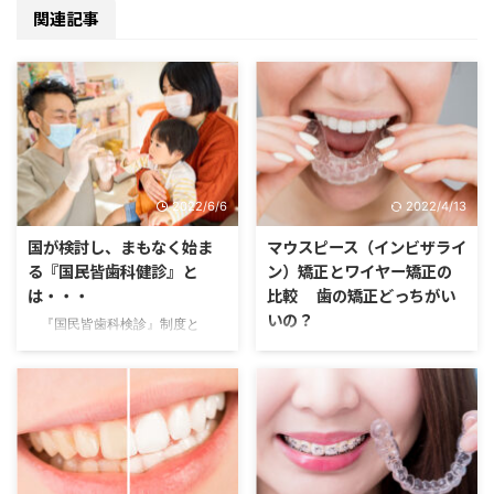
関連記事
2022/6/6
2022/4/13
国が検討し、まもなく始ま
マウスピース（インビザライ
る『国民皆歯科健診』と
ン）矯正とワイヤー矯正の
は・・・
比較 歯の矯正どっちがい
いの？
『国民皆歯科検診』制度と
は・・・ 最近のニュースを見
マウスピース歯列矯正について
ていて、歯科医療的に重要なもの
今回は矯正装置として最近注目を
を見つけました。 皆さんもお気
集めているインビザライン（マウ
づきの方がいらっしゃるのではな
スピース）矯正とワイヤー矯正に
いでしょうか？ 先月5月31日、政
ついて、その特徴や違い、メリッ
府は経済財政運営と改革の基本方
ト・デメリット特に今回は金額や
針（骨太の方針）案で、「国民皆
施術方法にも注目して解説してい