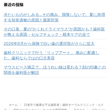
になる。 このようなお悩みは、決し
で、唇本来
節によって波
最近の投稿
て珍しいものではありません。 しか
っぴんでも
ょうか。 特
し近年、歯科医療ではメタルフリー治
す施術です。
べても口臭を
冷たいものがしみる…その痛み、我慢しないで。夏に急増
療が大きく進んでいます。メタルフリ
える」 「口
増える時期な
する知覚過敏の原因と最新対策
ーとは、金属を使わず、白い材料で歯
く見える」 
ちんとしてい
を修復する治療のことです。 そして
てきた」 「
族に指摘され
その口臭、夏の"かくれドライマウス"が原因かも？歯科医
2026年6月から、保険診療に ...
るのが気にな
「マスク越し
が教える原因・セルフチェック・根本ケアの全て
然な血色感が
する」 こう
悩 ...
特有の3つの
2026年6月から保険で白い歯の選択肢がさらに拡大
歯科クリニックで行う「リップアート」 痛みに配慮し
た、歯科ならではの口元美容
マウスピース矯正で、ほうれい線は変わる？顔の印象との
関係を歯科医が解説
ホーム
日進市で健康を守る歯医者｜歯科オーラルクリニック・エク
ラ
歯科オーラルクリニック エクラ医院情報
アクセス
プライバシ