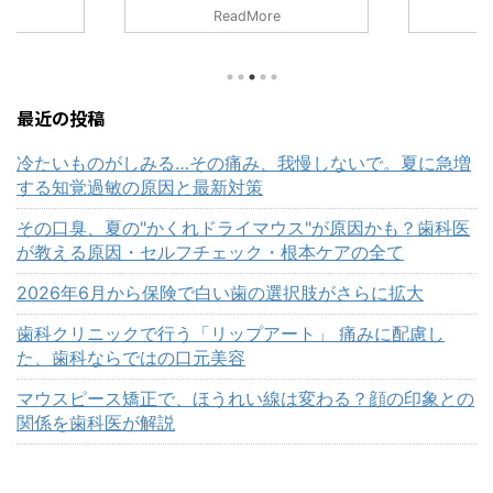
物といえば、保険診療では「銀歯」を
みに配慮し
」あなたへ
ReadMore
イメージされる方が多かったのではな
容 近年、口
ルクリニック
いでしょうか。 奥歯に銀色の詰め物
整える施術
り、当院にも
が入っている。笑ったときに銀歯が見
ップアート」
ようになっ
える。口を開けたときに金属の色が気
唇に専用の
しています。
になる。 このようなお悩みは、決し
で、唇本来
節によって波
最近の投稿
て珍しいものではありません。 しか
っぴんでも
ょうか。 特
し近年、歯科医療ではメタルフリー治
す施術です。
べても口臭を
冷たいものがしみる…その痛み、我慢しないで。夏に急増
療が大きく進んでいます。メタルフリ
える」 「口
増える時期な
する知覚過敏の原因と最新対策
ーとは、金属を使わず、白い材料で歯
く見える」 
ちんとしてい
を修復する治療のことです。 そして
てきた」 「
族に指摘され
その口臭、夏の"かくれドライマウス"が原因かも？歯科医
2026年6月から、保険診療に ...
るのが気にな
「マスク越し
が教える原因・セルフチェック・根本ケアの全て
然な血色感が
する」 こう
悩 ...
特有の3つの
2026年6月から保険で白い歯の選択肢がさらに拡大
歯科クリニックで行う「リップアート」 痛みに配慮し
た、歯科ならではの口元美容
マウスピース矯正で、ほうれい線は変わる？顔の印象との
関係を歯科医が解説