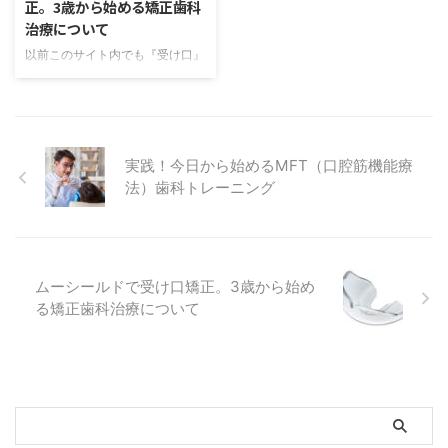
ります。 実は、これらの問題の
正。3歳から始める矯正歯科
免疫力も上がりやすくなります。
根っこには、お口周りの筋肉の不
治療について
今回も前回に引き続き、口呼吸の
適切な使い方、つまり「癖（く
以前このサイト内でも『受け口』
重要性と、あいうべ体操について
せ）」が隠れているケースが少な
の原因や治療法について簡単にご
詳しくお伝えしようと思います。
くありません。 歯並びは遺伝だ
紹介しました。その記事内でも解
「 ...
けで決まると思われがちですが、
説しましたが、受け口の矯正につ
実際には日々の舌の動き、呼吸の
いては、骨格の成長がまだ終わっ
仕方、飲み込み方といった「お ...
ていない子供のうちから治療する
実践！今日から始めるMFT（口腔筋機能療
方が、断然きれいに治る場合が多
法）歯科トレーニング
いためオススメです。そこで今回
は、お子様の受け口矯正にスポッ
トを当てて、その治療方法などを
詳しくご紹介していきたいと思い
ます。 受け口とは、下の歯が上
ムーシールドで受け口矯正。3歳から始め
の歯より前に出ている状態のこと
る矯正歯科治療について
を指しており、歯科用語では「反
対咬合（はんたいこうごう）」と
言います。実は3歳児検診で
4~5%の割合でこの反対咬合が見
つ ...