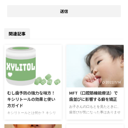
関連記事
2024/7/1
2022/1/14
むし歯予防の強力な味方！
MFT（口腔筋機能療法）で
キシリトールの効果と使い
歯並びに影響する癖を矯正
方ガイド
お子さんの口もとを見たときに、
歯並びが気になった事はありませ
キシリトールとは何か？ キシリ
んか？ 実は、歯並びが悪くなる
トールは、糖アルコールの一種
原因は、骨格などの遺伝による先
で、天然の代用甘味料です。 主