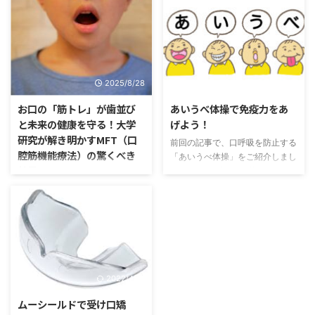
天的な原因と、ふだんの癖が原因
に白樺や樫の木、とうもろこしの
のものがあります。 例えば、指
芯などから抽出されます。また、
しゃぶりの癖や、舌癖（ぜつへ
イチゴやカリフラワー、ラズベリ
き）があると、出っ歯やすきっ
ー、ホウレン草などの野菜や果物
歯、開咬（かいこう）などの原因
にも含まれています。キシリトー
になります。 MFTは舌やくちび
ルは砂糖と同じくらいの甘さを持
2025/8/28
2022/12/29
るの筋力トレーニング、咬む際に
ちながら、カロリーは砂糖の約
使う筋肉のトレーニング、舌とく
3/4であり、血糖値を上げにくい
お口の「筋トレ」が歯並び
あいうべ体操で免疫力をあ
ちびるを正しい位置に習慣化する
特性があります。 今回はキシリ
と未来の健康を守る！大学
げよう！
ためのトレーニングなどを行い、
トールの正しい知識をお伝えしま
研究が解き明かすMFT（口
前回の記事で、口呼吸を防止する
正しく機能させるための訓練法で
す。 キシリトールが人体に及ぼ
腔筋機能療法）の驚くべき
「あいうべ体操」をご紹介しまし
す。 子供は小さい負荷でも歯並
すメリットとデメリット メリッ
効果
た。 アレルギーの改善やインフ
びに影響を受けやすい 歯並びは
ト 虫歯予防 キシリトールは虫歯
ルエンザの予防としても名高い
舌 ...
の原因となるミュータンス菌の活
「お子さんのお口が、いつもポカ
「あいうべ体操」は、考案者の今
...
ンと開いていませんか？」 「矯
井一彰先生によって広められ、今
正治療をしたのに、なんだか元の
やその重要性に伴って鼻呼吸を習
歯並びに戻ってきた気がする…」
得するための資格や、「あいうべ
「いびきや寝ている時の呼吸が気
協会」という団体までできている
になる…」 こんにちは。歯科オー
ほどです。 冬は体が冷えやす
ラルクリニック院長の小出です。
2022/4/13
く、体温が下がると免疫力もダウ
日々の診療で、患者さんからこの
ンしやすくなります。そんな時、
ようなお悩みを伺うことがよくあ
ムーシールドで受け口矯
口呼吸から鼻呼吸に変えることで