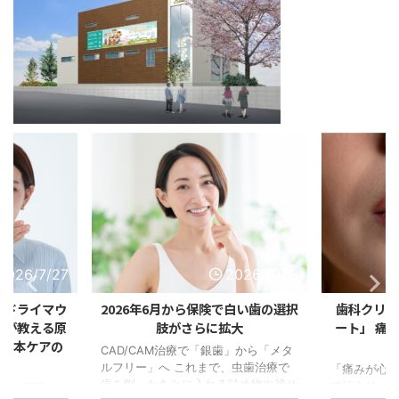
2026/7/27
2026/6/28
れドライマウ
2026年6月から保険で白い歯の選択
歯科クリニ
医が教える原
肢がさらに拡大
ート」 痛
・根本ケアの
で
CAD/CAM治療で「銀歯」から「メタ
ルフリー」へ これまで、虫歯治療で
「痛みが心
歯を削ったあとに入れる詰め物や被せ
で行うリップ
した瞬間、自