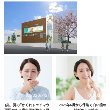
2026/7/27
2026/6/28
れドライマウ
2026年6月から保険で白い歯の選択
歯科クリニ
医が教える原
肢がさらに拡大
ート」 痛