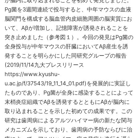
が脳内に取り込まれることを初めて発見しました。
Pg菌を3週間連続で投与すると、中年マウスの血液
脳関門を構成する脳血管内皮細胞周囲の脳実質にお
いて、Aβが増加し、記憶障害が誘発されることを
突き止めました（参考図１）。今回の発見はPg菌の
全身投与が中年マウスの肝臓においてAβ産生を誘
発することを明らかにした同研究グループの報告
(2019/11/14九大プレスリリース
https://www.kyushu-
u.ac.jp/f/37543/19_11_14_01.pdf)を発展的に実証し
たものであり、Pg菌が全身に感染することによって
末梢炎症組織でAβを誘発するとともにAβが脳内に
取り込まれることを示した初めての成果です。この
研究は歯周病によるアルツハイマー病の新たな関与
メカニズムを示しており、歯周病の予防ならびに治