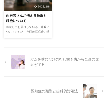
及ぼしかねない習慣が一つだけあ
くなら何の病気にもかかることな
2023/2/6
ります。 それが「口呼吸」で
く日々を健康に過ごしたいですよ
す。 口を開けて寝てしまってい
ね。 健康に過ごしたいといって
歯医者さんが伝える睡眠と
たり、鼻で息ができずに口がぽか
も、どのような対策をすれば健康
呼吸について
んと開いてしまっていること、な
な体でいることができるのかわか
連続してお届けしている、呼吸に
いでしょうか？ 今回は口呼吸と
らないという方もいらっしゃると
ついてのお話。今回は睡眠時の呼
は何か、口呼吸をすることで及ぼ
思います。 全身の健康は口腔ケ
吸について考えます。 睡眠をと
される体内の状態を中心にお話し
アから 今回は、健康な体でいる
ることは、体の修復や記憶回復の
し ...
ためには、「口腔ケア」から始め
ために不可欠 睡眠には、脳や体
...
の疲れをとるだけではなく、記憶
を整理し、体の成長を促し、傷つ
ガムを噛むだけのむし歯予防から全身の健
いた細胞を修復するという大切な
康を守る
役割があります。 その役割を果
たすために睡眠には、十分な時間
（量）、安定性（質）、規則正し
い睡眠（リズムまたはタイミン
グ）が必要となってきます。 字
面ではわかってはいるものの、実
認知症の類型と歯科的対処法
際、この三点をしっかり守りつつ
睡眠を取れている人は多くないは
ずです。 日本人、特に子供たち