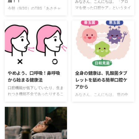
加！！
みなさん、こんにちは。 「アロ
マを使った口腔ケア」というタイ
今朝（9/30）のTBS「あさチャ
トルをご覧になって、何のこと
ン！」番組内で『感染恐れ歯医者
だ？アロマと口腔ケアが関係ある
行かず…「コロナ虫歯」増加』を
のか？とお思いになり、興味を惹
取り上げていました。 歯医者
かれてこの記事を読み始められた
は、感染リスクが高い？！ 新型
方が多いかもしれません。今回
コロナウィルス感染拡大前は、定
は、当医院（歯科オーラルクリニ
期的に虫歯や歯周病のチェック、
ック・エクラ 愛知県日進市）が
メンテナンスやケアにお越しいた
行っている、アロマを使った口腔
だいていた方も、コロナに対する
2022/11/29
2022/4/13
ケア・歯科治療のご紹介です。
不安から「コロナが怖いのでキャ
ホームケアの重要性 みなさん
ンセルします」「コロナが落ち着
やめよう、口呼吸！鼻呼吸
全身の健康は、乳酸菌タブ
は、口腔ケアはしっかりとされて
いたら電話します」とキャンセル
から始まる健康法
レットを舐める簡単口腔ケ
いらっしゃるでしょうか？どうい
等のご連絡をいただくことがあり
アから
口腔機能が低下していたり、生ま
うことをすれば良いのか？と思わ
ます。 ご自身の判断で来院を控
れつき機能不全であったりするこ
みなさん、こんにちは。 世の中
れるかもしれませんが、何も難し
えてしまわれる『受診控え』が増
とが最終的にお口の中の健康を害
が新型コロナウイルスの話題で持
いことではなく、口腔ケアで一番
え、結果虫歯や歯周病が悪化して
してしまっていることにつながる
ち切りになり、一部地域には、政
大切な ...
しまう患者さんが増えています ...
ことは以前の記事でお話ししたか
府から二度目の緊急事態宣言が出
と思います。 お口の中の健康は
される事態となっていますが、お
歯の健康にとってなくてはならな
元気でお過ごしでしょうか。 私
いものです。 ですが、日頃生活
もそうですが、みなさんも、新型
をする中でお口の中の健康に害を
コロナウイルスに限らず、なるべ