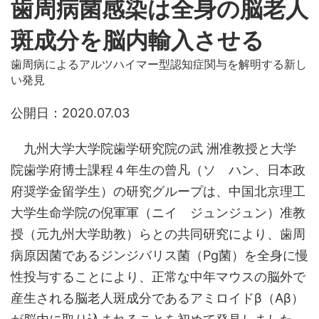
歯周病菌感染は全身の脳老人
斑成分を脳内輸入させる
歯周病によるアルツハイマー型認知症関与を解明する新し
い発見
公開日：2020.07.03
九州大学大学院歯学研究院の武 洲准教授と大学
院歯学府博士課程４年生の曾凡（ソ ハン、日本政
府奨学金留学生）の研究グループは、中国北京理工
大学生命学院の倪軍軍（ニイ ジュンジュン）准教
授（元九州大学助教）らとの共同研究により、歯周
病原因菌であるジンジバリス菌（Pg菌）を全身に慢
性投与することにより、正常な中年マウスの脳外で
産生される脳老人斑成分であるアミロイドβ（Aβ）