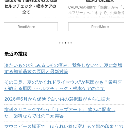
・根本ケアの
で
CAD/CAM治療で「銀歯」から「メタ
ルフリー」へ これまで、虫歯治療で
「痛みが心
歯を削ったあとに入れる詰め物や被せ
で行うリップ
した瞬間、自
物といえば、保険診療では「銀歯」を
みに配慮し
」あなたへ
ReadMore
イメージされる方が多かったのではな
容 近年、口
ルクリニック
いでしょうか。 奥歯に銀色の詰め物
整える施術
り、当院にも
が入っている。笑ったときに銀歯が見
ップアート」
ようになっ
える。口を開けたときに金属の色が気
唇に専用の
しています。
になる。 このようなお悩みは、決し
で、唇本来
節によって波
最近の投稿
て珍しいものではありません。 しか
っぴんでも
ょうか。 特
し近年、歯科医療ではメタルフリー治
す施術です。
べても口臭を
冷たいものがしみる…その痛み、我慢しないで。夏に急増
療が大きく進んでいます。メタルフリ
える」 「口
増える時期な
する知覚過敏の原因と最新対策
ーとは、金属を使わず、白い材料で歯
く見える」 
ちんとしてい
を修復する治療のことです。 そして
てきた」 「
族に指摘され
その口臭、夏の"かくれドライマウス"が原因かも？歯科医
2026年6月から、保険診療に ...
るのが気にな
「マスク越し
が教える原因・セルフチェック・根本ケアの全て
然な血色感が
する」 こう
悩 ...
特有の3つの
2026年6月から保険で白い歯の選択肢がさらに拡大
歯科クリニックで行う「リップアート」 痛みに配慮し
た、歯科ならではの口元美容
マウスピース矯正で、ほうれい線は変わる？顔の印象との