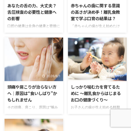
あなたの舌の力、大丈夫？
赤ちゃんの歯に関する意識
舌圧検査の必要性と健康へ
の高さが決め手！離乳食教
の影響
室で学ぶ口育の結果は？
口腔の健康は全身の健康と密接に
「赤ちゃんの歯が生え始めたけ
関連しており、特に舌の健康は嚥
ど、どうやってケアすればいいの
下機能や味覚に重要な影響を与え
かな…」 「離乳食教室で口育を学
ます。また、キシリトールを用い
ぶと、本当に効果があるのか
た虫歯予防も多くの方にとって重
な…」 初めての育児では、赤ちゃ
要な関心事です。本記事では、舌
んの歯や口の健康について悩む方
圧検査の重要性とキシリトールの
も多いでしょう。 赤ちゃんの歯
正しい使用法を詳しく解説し、さ
の健康は、将来の成長に大きな影
らに効果的な虫歯予防法について
響を与えます。 離乳食教室で口
2026/6/1
2025/11/7
も触れます。これにより、読者が
育を学ぶことで、正しいケア方法
口腔内の健康管理をより効果的に
や意識の持ち方を身につけること
頭痛や肩こりが治らない方
しっかり噛む力を育てるた
行えるようサポートします。 舌
ができます。 この記事を通じ
へ｜原因は“食いしばり”か
めに 〜離乳食からはじまる
圧検査とは？ 舌圧検査は、舌の
て、赤ちゃんの歯に関する正しい
もしれません
お口の健康づくり〜
筋力を定量的に評価するための検
知識や口育の重要性を理解し、実
その頭痛、肩こり、原因は“噛み
お子さんの歯が生え始める時期
査です。舌圧とは、舌が口蓋（上
際の育児に役立ててみませんか？
しめ”かもしれません 〜歯科医師
――それはご家族にとって、本当
顎の内側）に対して押し付ける力
この記事では、初めての育児で赤
が解説する「無意識の力み」と体
にうれしい瞬間です。「もう歯が
のことをいいます。この検査は、
ちゃんの歯や口の成長について悩
への影響〜 「最近ずっと肩が重
生えたね」「何を食べさせようか
...
ん ...
い」「頭痛がなかなか治らない」
な」と、毎日の食事がますます楽