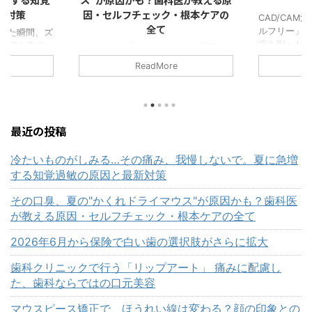
新対策
因・セルフチェック・根本ケアの
CAD/CA
全て
ルフリー」へ
べた瞬間、ズ
歯を削った
を軽く見てい
はじめに｜「マスクを外した瞬間、自
物といえば
。歯科オーラ
分の口臭にドキッとした」あなたへ
ReadMore
イメージさ
。 夏本番の7
こんにちは。歯科オーラルクリニック
いでしょうか
を口にした瞬
エクラです。 7月に入り、当院にも
が入ってい
ご相談が急増
「最近、口臭が気になるようになっ
える。口を
ーム、かき
た」というご相談が急増しています。
になる。 こ
は"冷たさ"に
実際、口臭のお悩みは季節によって波
最近の投稿
て珍しいもの
節。 だから
があることをご存じでしょうか。 特
し近年、歯
覚過敏の症状
に夏場は、他の季節と比べても口臭を
冷たいものがしみる…その痛み、我慢しないで。夏に急増
療が大きく
のです。
訴える患者様が明らかに増える時期な
する知覚過敏の原因と最新対策
ーとは、金
ぁいいか」
のです。 「歯磨きはきちんとしてい
を修復する治
ない気がし
るのに、なぜ？」 「家族に指摘され
その口臭、夏の"かくれドライマウス"が原因かも？歯科医
2026年6月
の症状だし」
て初めて気づいた…」 「マスク越し
が教える原因・セルフチェック・根本ケアの全て
っているなら
でも、自分でにおう気がする」 こう
したお悩みには、実は夏特有の3つの
2026年6月から保険で白い歯の選択肢がさらに拡大
原 ...
歯科クリニックで行う「リップアート」 痛みに配慮し
た、歯科ならではの口元美容
マウスピース矯正で、ほうれい線は変わる？顔の印象との