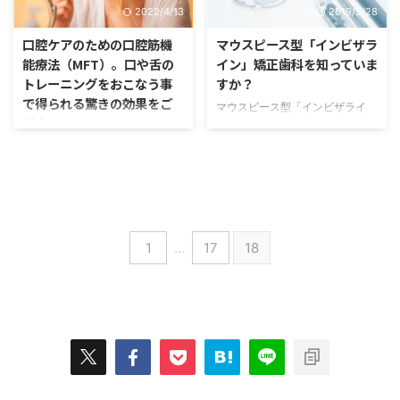
とがあると思いますが、 じつ
2022/4/13
2019/5/28
るの筋力トレーニング、咬む際に
は、顎関節症（がくかんせつしょ
使う筋肉のトレーニング、舌とく
う）は、生涯で2人に1人は経験す
口腔ケアのための口腔筋機
マウスピース型「インビザラ
ちびるを正しい位置に習慣化する
ると言われるほど多くの方が一度
能療法（MFT）。口や舌の
イン」矯正歯科を知っていま
ためのトレーニングなどを行い、
は悩まされる症状です。 顎関節
トレーニングをおこなう事
すか？
正しく機能させるための訓練法で
症とは そもそも顎関節症とは、
で得られる驚きの効果をご
マウスピース型「インビザライ
す。 子供は小さい負荷でも歯並
あごの関節周りに発生する症状の
紹介。
ン」矯正歯科で八重歯を治したい
びに影響を受けやすい 歯並びは
総称のことで、その症状にはいろ
八重歯の治療には抜歯しかな
舌 ...
いろあります。 耳の前辺りに ...
MFT（口腔筋機能療法）という
い？！ 八重歯はインビザライン
ものをご存知でしょうか。 歯列
（歯科矯正）では治らない！？
矯正を行ったことがある方であれ
「八重歯は、インビザラインだけ
ば、『口の周りのトレーニングを
では治りません」と聞いたことが
一緒に行った』という方もいらっ
あるかもしれません。 みなさん
しゃるかもしれません。 そのト
1
…
17
18
が気にされているのは「八重歯は
レーニングのことをMFTや口腔
抜歯せずに、治るのでしょう
筋機能療法（こうくうきんきのう
か？」ということだと思います。
りょうほう）といいます。 MFT
目立たない透明マウスピース・イ
にはさまざまな種類のトレーニン
ンビザラインでキレイは歯並びに
グがあり、 MFTを行うことで、
なるのでしょうか？ もちろん、
お子さまの歯並びやかみ合わせを
抜歯が必要な歯並びの方もおられ
悪くするクセを改善したり、正し
るのも事実です。 しかし、 ...
く咀嚼（そしゃく）、嚥下（えん
げ※飲み込むこと）出来るように