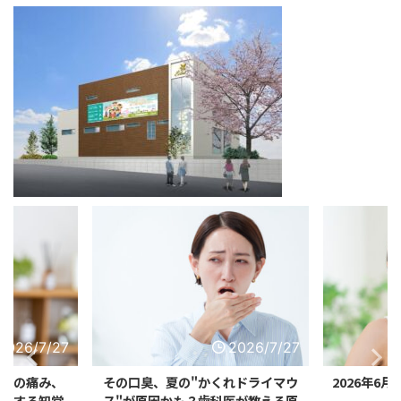
2026/7/27
2026/7/27
…その痛み、
その口臭、夏の"かくれドライマウ
2026年6
急増する知覚
ス"が原因かも？歯科医が教える原
肢