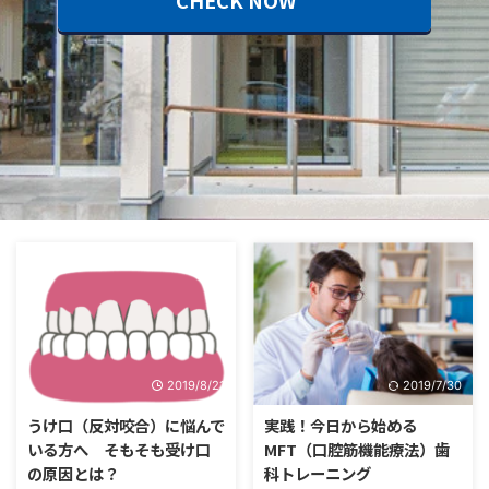
CHECK NOW
2019/8/21
2019/7/30
うけ口（反対咬合）に悩んで
実践！今日から始める
いる方へ そもそも受け口
MFT（口腔筋機能療法）歯
の原因とは？
科トレーニング