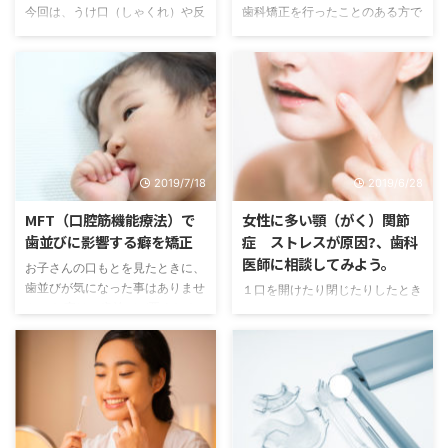
今回は、うけ口（しゃくれ）や反
歯科矯正を行ったことのある方で
対咬合（はんたいこうごう）に悩
あれば、一緒にお口周りのトレー
んでいる方のため、受け口になっ
ニングを行った方もいらっしゃる
てしまう要因や矯正治療を受ける
かもしれません。 その様な、お
ことで得られるメリットについて
口周り筋肉や、舌の動きなどを正
ご紹介します。 『受け口』に関
しく機能させるトレーニングを
しては、同じ悩みを持っている人
MFT（口腔筋機能療法）といい
でなければあまり馴染みのない言
ます。 この記事では、MFT（口
葉で、耳にしたことが無いという
腔筋機能療法）の具体的なメニュ
2019/7/18
2019/6/28
人も少なくないと思います。この
ー内容について説明します。
『受け口』というものは、正しい
MFTトレーニング スポット 舌を
MFT（口腔筋機能療法）で
女性に多い顎（がく）関節
噛み合わせとは逆で、下顎が上顎
正しい位置に置く癖を付けるため
歯並びに影響する癖を矯正
症 ストレスが原因?、歯科
より出ている状態のことを指して
のトレーニングです。 木製のス
医師に相談してみよう。
お子さんの口もとを見たときに、
います。 この状態は『しゃく
ティック（割っていない割り箸、
歯並びが気になった事はありませ
１口を開けたり閉じたりしたとき
れ』などとも呼ばれることもあ
または、アイスの棒など）を用意
んか？ 実は、歯並びが悪くなる
に、「パキパキ」や「カクッ」と
り、審美的な問題をデメリットと
します。 1・・・スティックを、
原因は、骨格などの遺伝による先
音がなったりして違和感を覚えた
してとらえて悩んでいる人も多い
スポットに5秒間当てます。 ...
天的な原因と、ふだんの癖が原因
ことがある方も多いと思います。
よう ...
のものがあります。 例えば、指
そのような症状を顎関節症（がく
しゃぶりの癖や、舌癖（ぜつへ
かんせつしょう）といいます。
き）があると、出っ歯やすきっ
顎関節症（がくかんせつしょう）
歯、開咬（かいこう）などの原因
という言葉はみなさんも聞いたこ
になります。 MFTは舌やくちび